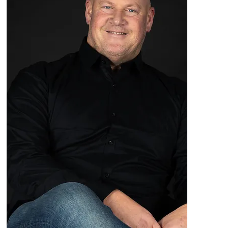
Heiner
Walti
078 777 66 66
heiner@tagemo.ch