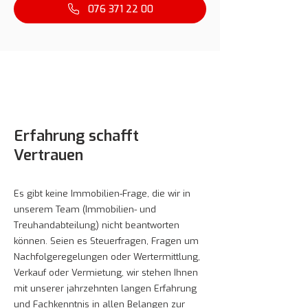
Vermarktung und Marketing, Treuhand und
076 371 22 00
Verkaufsabwicklung! Gleichzeitig bleiben Sie
die federführende Person und organisieren
den Verkauf, so wie es Ihnen passt. Wir
unterstützen Sie und stehen Ihnen beratend
zu Seite.
Transparentes Angebot
Zusammen mit
Ihnen arbeiten wir ein individuelles Angebot
Erfahrung schafft
aus. Dieses hat einen fixen, im Voraus
Vertrauen
vereinbarten Pauschalpreis. Mit Tagemo
Immobilien werden Sie keine bösen
Überraschungen erleben. Sie bezahlen uns
Es gibt keine Immobilien-Frage, die wir in
nur, wenn Ihre Liegenschaft erfolgreich
unserem Team (Immobilien- und
verkauft wird! Ausserdem fallen keine
Treuhandabteilung) nicht beantworten
monatlichen Kosten, keine Inseratekosten
können. Seien es Steuerfragen, Fragen um
oder Ähnliches und überhaupt keine
Nachfolgeregelungen oder Wertermittlung,
versteckten Kosten an.
Verkauf oder Vermietung, wir stehen Ihnen
mit unserer jahrzehnten langen Erfahrung
Das tönt interessant für Sie?
Dann freuen
und Fachkenntnis in allen Belangen zur