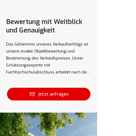
Bewertung mit Weitblick
und Genauigkeit
Das Geheimnis unseres Verkaufserfolgs ist
unsere exakte Objektbewertung und
Bestimmung des Verkaufspreises. Unser
Schätzungsexperte mit
Fachhochschulabschluss arbeitet nach den
strengen Richtlinien des «Swiss Valutation
Standard (SVS)», der nach dem Prinzip
«Highest and Best Use» angewendet wird.
jetzt anfragen
Das an der Hochschule dozierte
Bewertungssystem «MEV-System» ist die
genaueste Bewertungsmethode und wird
durch unsere Fachexperten angewendet.
Zusätzlich zu dieser Bewertungsmethode
wird auch jede Liegenschaft mit der