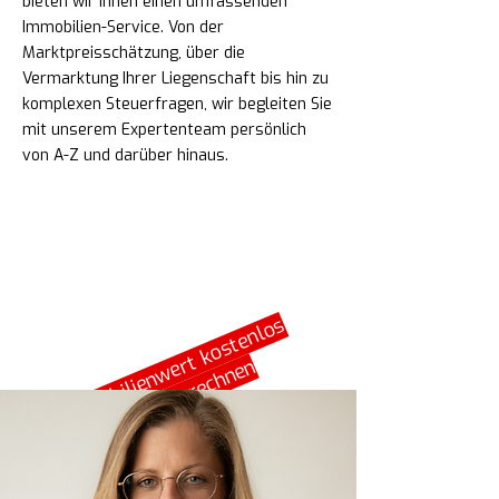
bieten wir Ihnen einen umfassenden
Immobilien-Service. Von der
Marktpreisschätzung, über die
Vermarktung Ihrer Liegenschaft bis hin zu
komplexen Steuerfragen, wir begleiten Sie
mit unserem Expertenteam persönlich
von A-Z und darüber hinaus.
Immobilienwert kostenlos
online berechnen