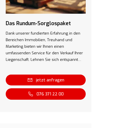
Das Rundum-Sorglospaket
Dank unserer fundierten Erfahrung in den
Bereichen Immobilien, Treuhand und
Marketing bieten wir Ihnen einen
umfassenden Service für den Verkauf Ihrer
Liegenschaft. Lehnen Sie sich entspannt
zurück, während wir Sie durch den
gesamten Prozess führen - von der
Bewertung bis zur erfolgreichen
jetzt anfragen
Vermarktung Ihrer Liegenschaft.
076 371 22 00
Spezialisten unter einem Dach
Bei einem
Verkauf Ihrer Immobilie durch Tagemo
Immobilien profitieren Sie von der Expertise
unserer Spezialisten. Neben unserem
Kernbereich, dem Verkauf von Immobilien,