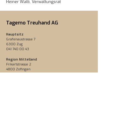
Heiner Walti, Verwaltungsrat
Tagemo Treuhand AG
Hauptsitz
Grafenaustrasse 7
6300 Zug
041 740 00 43
Region Mittelland
Frikartstrasse 2
4800 Zofingen
062 751 54 54
078 777 66 66
immobilien@tagemo.ch