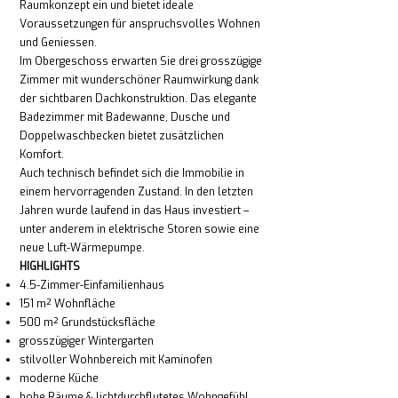
Raumkonzept ein und bietet ideale
Voraussetzungen für anspruchsvolles Wohnen
und Geniessen.
Im Obergeschoss erwarten Sie drei grosszügige
Zimmer mit wunderschöner Raumwirkung dank
der sichtbaren Dachkonstruktion. Das elegante
Badezimmer mit Badewanne, Dusche und
Doppelwaschbecken bietet zusätzlichen
Komfort.
Auch technisch befindet sich die Immobilie in
einem hervorragenden Zustand. In den letzten
Jahren wurde laufend in das Haus investiert –
unter anderem in elektrische Storen sowie eine
neue Luft-Wärmepumpe.
HIGHLIGHTS
4.5-Zimmer-Einfamilienhaus
151 m² Wohnfläche
500 m² Grundstücksfläche
grosszügiger Wintergarten
stilvoller Wohnbereich mit Kaminofen
moderne Küche
hohe Räume & lichtdurchflutetes Wohngefühl